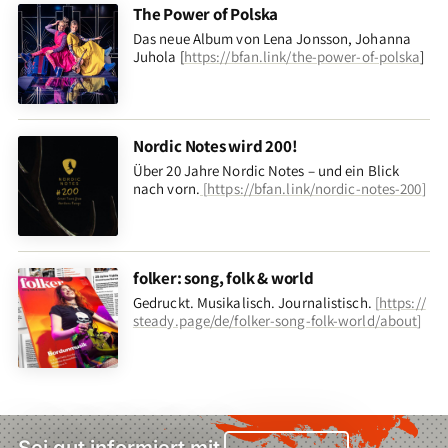
The Power of Polska
Das neue Album von Lena Jonsson, Johanna
Juhola [
https://bfan.link/the-power-of-polska
]
Nordic Notes wird 200!
Über 20 Jahre Nordic Notes – und ein Blick
nach vorn
.
[
https://bfan.link/nordic-notes-200
]
folker: song, folk & world
Gedruckt. Musikalisch. Journalistisch.
[
https://
steady.page/de/folker-song-folk-world/about
]
Sei gut informiert mit