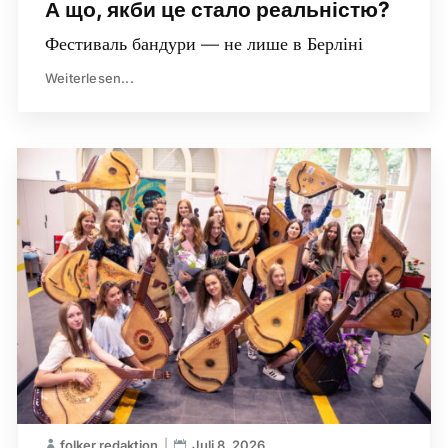
А що, якби це стало реальністю?
Фестиваль бандури — не лише в Берліні
Weiterlesen...
folker redaktion
Juli 8, 2026