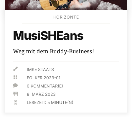
HORIZONTE
MusiSHEans
Weg mit dem Buddy-Business!

IMKE STAATS

FOLKER 2023-01

0 KOMMENTAR(E)

8. MÄRZ 2023
LESEZEIT:
5
MINUTE(N)
