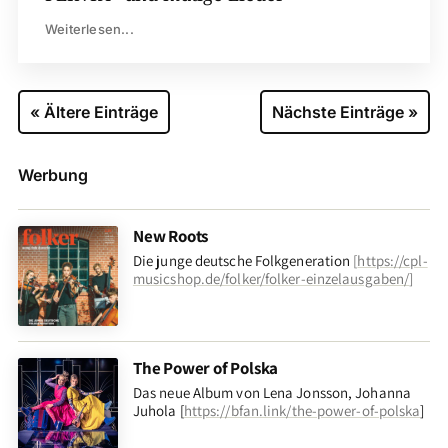
Weiterlesen...
« Ältere Einträge
Nächste Einträge »
Werbung
New Roots
Die junge deutsche Folkgeneration
[
https://cpl-
musicshop.de/folker/folker-einzelausgaben/
]
The Power of Polska
Das neue Album von Lena Jonsson, Johanna
Juhola [
https://bfan.link/the-power-of-polska
]