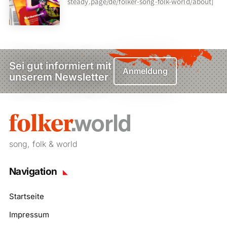
steady.page/de/folker-song-folk-world/about
]
Sei gut informiert mit
Anmeldung
unserem Newsletter
song, folk & world
Navigation
Startseite
Impressum