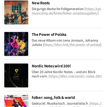
New Roots
Die junge deutsche Folkgeneration
[
https://cpl-
musicshop.de/folker/folker-einzelausgaben/
]
The Power of Polska
Das neue Album von Lena Jonsson, Johanna
Juhola [
https://bfan.link/the-power-of-polska
]
Nordic Notes wird 200!
Über 20 Jahre Nordic Notes – und ein Blick
nach vorn
.
[
https://bfan.link/nordic-notes-200
]
folker: song, folk & world
Gedruckt. Musikalisch. Journalistisch.
[
https://