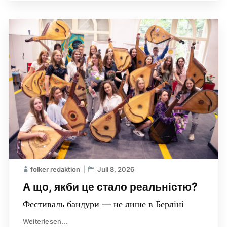
folker redaktion
Juli 8, 2026
А що, якби це стало реальністю?
Фестиваль бандури — не лише в Берліні
Weiterlesen...