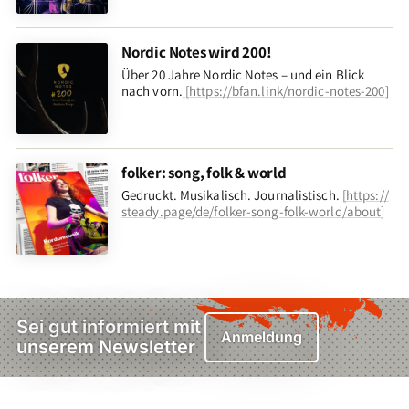
Nordic Notes wird 200!
Über 20 Jahre Nordic Notes – und ein Blick
nach vorn
.
[
https://bfan.link/nordic-notes-200
]
folker: song, folk & world
Gedruckt. Musikalisch. Journalistisch.
[
https://
steady.page/de/folker-song-folk-world/about
]
Sei gut informiert mit
Anmeldung
unserem Newsletter