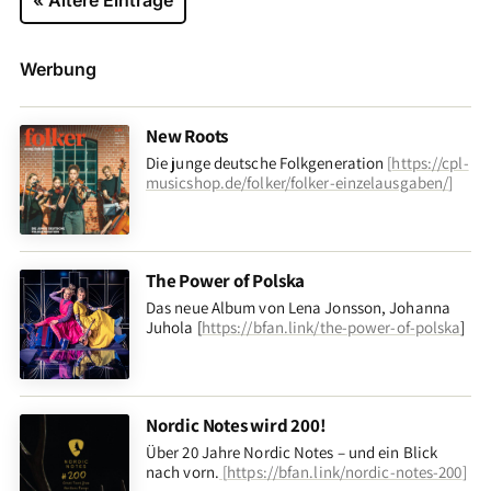
« Ältere Einträge
Werbung
New Roots
Die junge deutsche Folkgeneration
[
https://cpl-
musicshop.de/folker/folker-einzelausgaben/
]
The Power of Polska
Das neue Album von Lena Jonsson, Johanna
Juhola [
https://bfan.link/the-power-of-polska
]
Nordic Notes wird 200!
Über 20 Jahre Nordic Notes – und ein Blick
nach vorn
.
[
https://bfan.link/nordic-notes-200
]