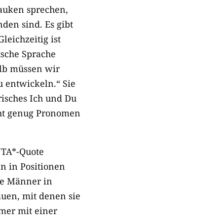
bauken sprechen,
den sind. Es gibt
leichzeitig ist
tsche Sprache
alb müssen wir
 entwickeln.“ Sie
yrisches Ich und Du
icht genug Pronomen
NTA*-Quote
n in Positionen
te Männer in
auen, mit denen sie
mmer mit einer