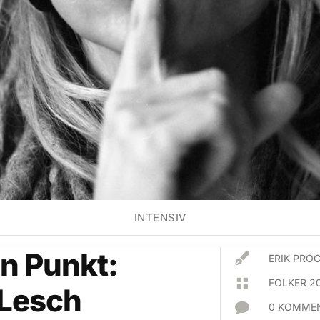
INTENSIV
n Punkt:

ERIK PR

FOLKER 2
 Lesch

0 KOMMEN