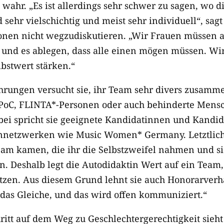
wahr. „Es ist allerdings sehr schwer zu sagen, wo d
 sehr vielschichtig und meist sehr individuell“, sagt
sionen nicht wegzudiskutieren. „Wir Frauen müssen 
 und es ablegen, dass alle einen mögen müssen. Wi
lbstwert stärken.“
hrungen versucht sie, ihr Team sehr divers zusamme
IPoC, FLINTA*-Personen oder auch behinderte Mensc
ei spricht sie geeignete Kandidatinnen und Kandid
ennetzwerken wie Music Women* Germany. Letztlich
Team kamen, die ihr die Selbstzweifel nahmen und si
n. Deshalb legt die Autodidaktin Wert auf ein Team,
ützen. Aus diesem Grund lehnt sie auch Honorarver
as Gleiche, und das wird offen kommuniziert.“
ritt auf dem Weg zu Geschlechtergerechtigkeit sieht