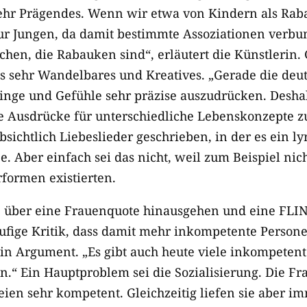
sehr Prägendes. Wenn wir etwa von Kindern als Ra
r Jungen, da damit bestimmte Assoziationen verbun
hen, die Rabauken sind“, erläutert die Künstlerin. G
as sehr Wandelbares und Kreatives. „Gerade die deu
Dinge und Gefühle sehr präzise auszudrücken. Desh
e Ausdrücke für unterschiedliche Lebenskonzepte zu
absichtlich Liebeslieder geschrieben, in der es ein l
e. Aber einfach sei das nicht, weil zum Beispiel n
rformen existierten.
e über eine Frauenquote hinausgehen und eine FLI
äufige Kritik, dass damit mehr inkompetente Persone
kein Argument. „Es gibt auch heute viele inkompeten
n.“ Ein Hauptproblem sei die Sozialisierung. Die Fr
ien sehr kompetent. Gleichzeitig liefen sie aber i