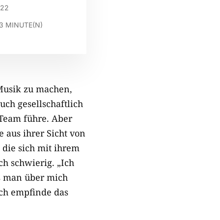
022
3
MINUTE(N)
 Musik zu machen,
uch gesellschaftlich
 Team führe. Aber
e aus ihrer Sicht von
 die sich mit ihrem
ch schwierig. „Ich
as man über mich
 ich empfinde das