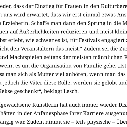
der, dass der Einstieg für Frauen in den Kulturbere
on uns wird erwartet, dass wir erst einmal etwas An
te Erzieherin. Schaffe man dann den Sprung in die M
en auf Äußerlichkeiten reduzieren und meist klein
bst erlebt, wie schwer es ist, für Festivals engagiert
reicht den Veranstaltern das meist.“ Zudem sei die 
nd Machtspielen seitens der meisten männlichen K
 wenn es um die Organisation von Familie gehe. „Ist
ss man sich als Mutter viel anhören, wenn man das 
edoch die Väter diese Rolle, werden sie gelobt un
Kekse geschenkt“, beklagt Lesch.
fgewachsene Künstlerin hat auch immer wieder Disk
hätten in der Anfangsphase ihrer Karriere ausgenutz
ängig war. Zudem nimmt sie – teils physische – Übe