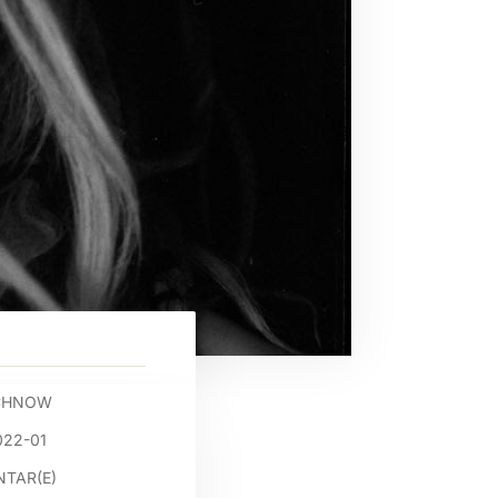
OCHNOW
022-01
TAR(E)