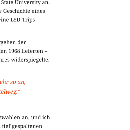
State University an,
e Geschichte eines
eine LSD-Trips
rgehen der
en 1968 lieferten –
res widerspiegelte.
ehr so an,
telweg.“
tswahlen an, und ich
 tief gespaltenen