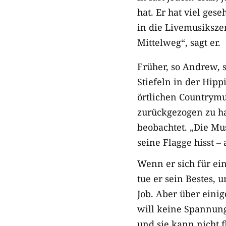
hat. Er hat viel ges
in die Livemusikszen
Mittelweg“,
sagt er.
Früher, so Andrew, 
Stiefeln in der Hip
örtlichen Countrymus
zurückgezogen zu ha
beobachtet. „Die Mu
seine Flagge hisst – 
Wenn er sich für ein
tue er sein Bestes, 
Job. Aber über eini
will keine Spannunge
und sie kann nicht 