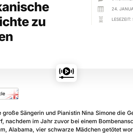
kanische

24. JANU
ichte zu

LESEZEIT:
len
cle
ie große Sängerin und Pianistin Nina Simone die 
rf, nachdem im Jahr zuvor bei einem Bomben­ansc
am, Alabama, vier schwarze Mädchen getötet wor