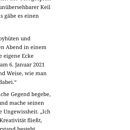
n unübersehbarer Keil
ls gäbe es einen
boyhüten und
nen Abend in einem
ne eigene Ecke
 am 6. Januar 2021
 und Weise, wie man
dabei.
“
dliche Gegend begebe,
t und mache seinen
 Ungewissheit. „Ich
eativität fließt,
rstand besteht