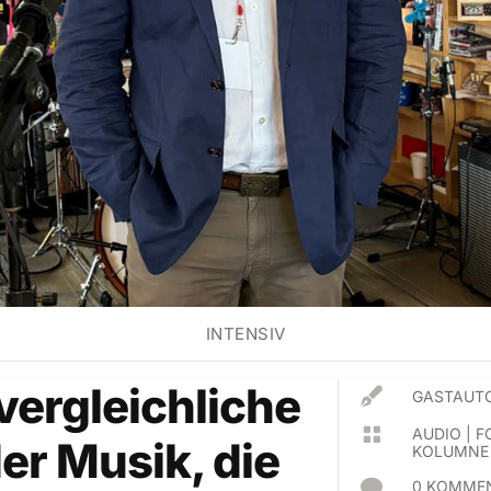
INTENSIV
vergleichliche

GASTAUTO

AUDIO
|
F
der Musik, die
KOLUMNE

0 KOMMEN