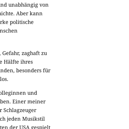
sind unabhängig von
hichte. Aber kann
rke politische
enschen
, Gefahr, zaghaft zu
 Hälfte ihres
finden, besonders für
los.
Kolleginnen und
eben. Einer meiner
er Schlagzeuger
sch jeden Musikstil
ten der USA gespielt