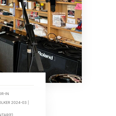
R-IN
OLKER 2024-03
|
TAR(E)