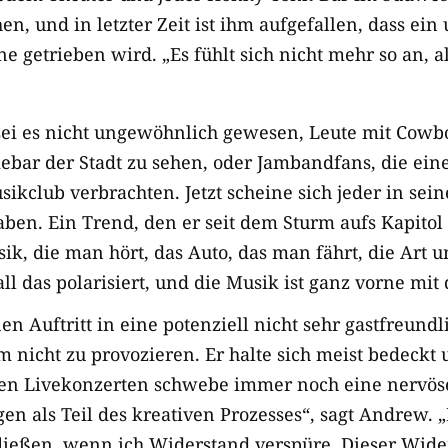
ehen, und in letzter Zeit ist ihm aufgefallen, dass ei
e getrieben wird. „Es fühlt sich nicht mehr so an, a
sei es nicht ungewöhnlich gewesen, Leute mit Cow
piebar der Stadt zu sehen, oder Jambandfans, die ei
ikclub verbrachten. Jetzt scheine sich jeder in sei
ben. Ein Trend, den er seit dem Sturm aufs Kapitol
sik, die man hört, das Auto, das man fährt, die Art
all das polarisiert, und die Musik ist ganz vorne
mit 
en Auftritt in eine potenziell nicht sehr gastfreun
um nicht zu provozieren. Er halte sich meist bedeck
gen Livekonzerten schwebe immer noch eine nervöse
n als Teil des kreativen Prozesses“, sagt Andrew. „Kr
fließen, wenn ich Widerstand verspüre. Dieser Wide