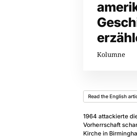
ameri
Gesch
erzäh
Kolumne
Read the English arti
1964 attackierte d
Vorherrschaft scha
Kirche in Birmingh