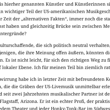
 bis hierher genannten Künstler und Künstlerinnen 
n wichtiger Teil der US-amerikanischen Musikgesc
r Zeit der „alternativen Fakten“, immer noch die sta
nst haben und gleichzeitig Brücke sein zwischen M
intergründe?
lturschaffende, die sich politisch neutral verhalten
jenigen, die ihre Meinung offen äußern, könnten die
. Es ist nicht leicht, für sich den richtigen Weg zu 
 lokaler Ebene. Ich für meinen Teil bin ziemlich
rat
wirrung habe ich in letzter Zeit mit befreundeten 
, die die Gräben der US-Livemusik unmittelbar erl
 seit zwei Jahrzehnten musikalischer Partner ist d
agstaff, Arizona. Er ist ein echter Profi, der prakti
 jedem Theater und jeder Honky-Tonk-Bar im Südwes