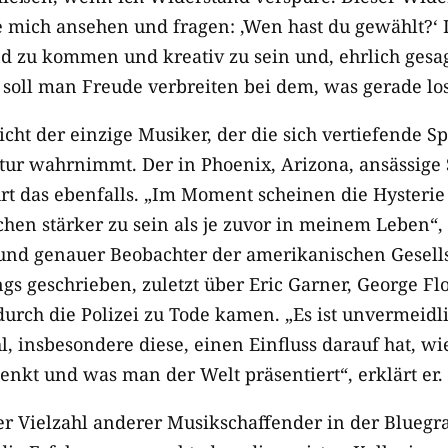
te mich ansehen und fragen: ‚Wen hast du gewählt?‘ 
d zu kommen und kreativ zu sein und, ehrlich gesa
 soll man Freude verbreiten bei dem, was gerade
los
cht der einzige Musiker, der die sich vertiefende S
ur wahrnimmt. Der in Phoenix, Arizona, ansässige 
t das ebenfalls. „Im Moment scheinen die Hysterie
en stärker zu sein als je zuvor in meinem Leben“, 
 und genauer Beobachter der amerikanischen Gesells
ngs geschrieben, zuletzt über Eric Garner, George F
 durch die Polizei zu Tode kamen. „Es ist unvermeidli
, insbesondere diese, einen Einfluss darauf hat, wi
nkt und was man der Welt präsentiert“,
erklärt er.
ner Vielzahl anderer Musikschaffender in der Bluegr