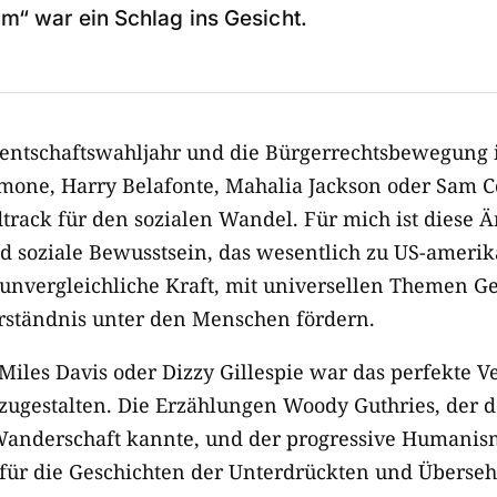
m“ war ein Schlag ins Gesicht.
dentschaftswahljahr und die Bürgerrechtsbewegung 
mone, Harry Belafonte, Mahalia Jackson oder Sam C
rack für den sozialen Wandel. Für mich ist diese Ä
und soziale Bewusstsein, das wesentlich zu US-ameri
e unvergleichliche Kraft, mit universellen Themen G
erständnis unter den Menschen fördern.
Miles Davis oder Dizzy Gillespie war das perfekte V
ugestalten. Die Erzählungen Woody Guthries, der d
Wanderschaft kannte, und der progressive Humanis
für die Geschichten der Unterdrückten und Überse