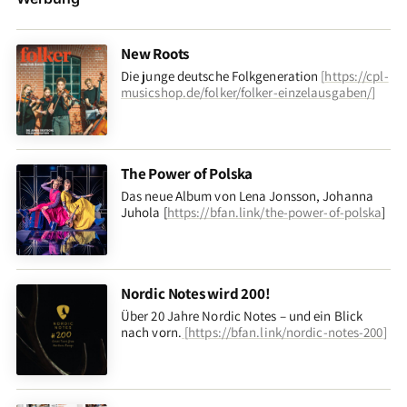
New Roots
Die junge deutsche Folkgeneration
[
https://cpl-
musicshop.de/folker/folker-einzelausgaben/
]
The Power of Polska
Das neue Album von Lena Jonsson, Johanna
Juhola [
https://bfan.link/the-power-of-polska
]
Nordic Notes wird 200!
Über 20 Jahre Nordic Notes – und ein Blick
nach vorn
.
[
https://bfan.link/nordic-notes-200
]