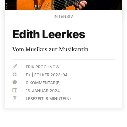
INTENSIV
Edith Leerkes
Vom Musikus zur Musikantin

ERIK PROCHNOW

F+
|
FOLKER 2023-04

0 KOMMENTAR(E)

15. JANUAR 2024
LESEZEIT:
8
MINUTE(N)
