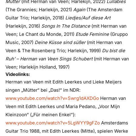
Mütter
(mit Herman van Veen; Harlekijn, 2022)
Lullabies
(The Grannies; Harlekijn, 2021)
Again
(The Amsterdam
Guitar Trio; Harlekijn, 2018)
Liedjes/Auf diese Art
(Harlekijn, 2016)
Songs In The Distance
(mit Herman van
Veen; Le Chant du Monde, 2011)
Etude Feminine
(Gruppo
Music, 2007)
Deine Küsse sind süßer
(mit Herman van
Veen & The Rosenberg Trio; Harlekijn, 1999)
Du bist die
Ruh’ – Herman van Veen Sings Schubert
(mit Herman van
Veen; Harlekijn Holland, 1997)
Videolinks:
Herman van Veen mit Edith Leerkes und Lieke Meijers
singen „Mütter“ bei „Das!“ im NDR:
www.youtube.com/watch?v=Swrg1dAXDGo
Herman van
Veen mit Edith Leerkes und Maria Pedano, „Voor Mijn
Kleinzoon“ („Für meinen Enkel“):
www.youtube.com/watch?v=5LgWYY9gFZo
Amsterdams
Guitar Trio 1988, mit Edith Leerkes (Mitte), spielen Werke