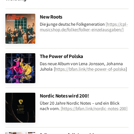
New Roots
Die junge deutsche Folkgeneration
[
https://cpl-
musicshop.de/folker/folker-einzelausgaben/
]
The Power of Polska
Das neue Album von Lena Jonsson, Johanna
Juhola [
https://bfan.link/the-power-of-polska
]
Nordic Notes wird 200!
Über 20 Jahre Nordic Notes – und ein Blick
nach vorn
.
[
https://bfan.link/nordic-notes-200
]