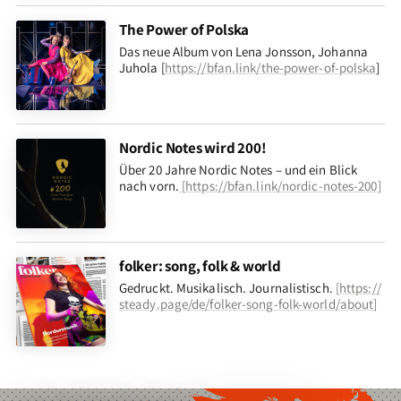
The Power of Polska
Das neue Album von Lena Jonsson, Johanna
Juhola [
https://bfan.link/the-power-of-polska
]
Nordic Notes wird 200!
Über 20 Jahre Nordic Notes – und ein Blick
nach vorn
.
[
https://bfan.link/nordic-notes-200
]
folker: song, folk & world
Gedruckt. Musikalisch. Journalistisch.
[
https://
steady.page/de/folker-song-folk-world/about
]