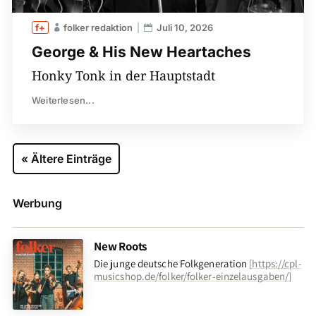
folker redaktion
Juli 10, 2026
George & His New Heartaches
Honky Tonk in der Hauptstadt
Weiterlesen...
« Ältere Einträge
Werbung
New Roots
Die junge deutsche Folkgeneration
[
https://cpl-
musicshop.de/folker/folker-einzelausgaben/
]