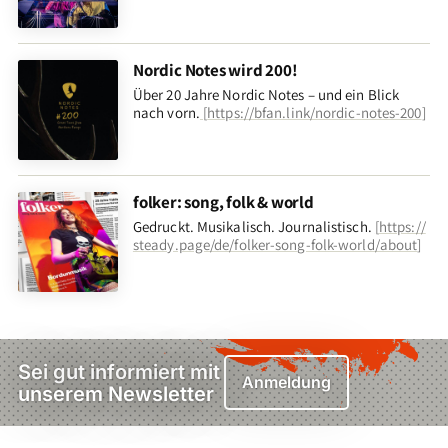
Nordic Notes wird 200!
Über 20 Jahre Nordic Notes – und ein Blick
nach vorn
.
[
https://bfan.link/nordic-notes-200
]
folker: song, folk & world
Gedruckt. Musikalisch. Journalistisch.
[
https://
steady.page/de/folker-song-folk-world/about
]
Sei gut informiert mit
Anmeldung
unserem Newsletter