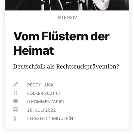
INTENSIV
Vom Flüstern der
Heimat
Deutschfolk als Rechtsruckprävention?

PEGGY LUCK

FOLKER 2021-01

0 KOMMENTAR(E)

26. JULI 2022
LESEZEIT:
4
MINUTE(N)
