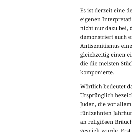
Es ist derzeit eine
eigenen Interpretat
nicht nur dazu bei, 
demonstriert auch e
Antisemitismus eine
gleichzeitig einen e
die die meisten Stü
komponierte.
Wörtlich bedeutet 
Ursprünglich bezeic
Juden, die vor allem
fünfzehnten Jahrhund
an religiösen Bräuc
gespielt wurde. Ers