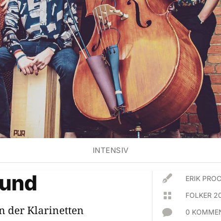
INTENSIV
und

ERIK PR

FOLKER 20
 der Klarinetten

0 KOMMEN