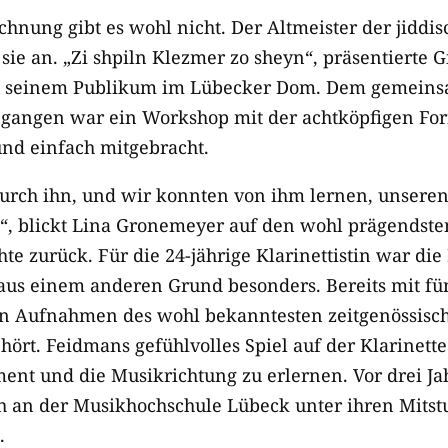
chnung gibt es wohl nicht. Der Altmeister der jiddi
sie an. „Zi shpiln Klezmer zo sheyn“, präsentierte 
 seinem Publikum im Lübecker Dom. Dem gemeins
gangen war ein Workshop mit der achtköpfigen Form
nd einfach mitgebracht.
durch ihn, und wir konnten von ihm lernen, unseren
“, blickt Lina Gronemeyer auf den wohl prägendst
te zurück. Für die 24-jährige Klarinettistin war di
us einem anderen Grund besonders. Bereits mit fünf
den Aufnahmen des wohl bekanntesten zeitgenössisc
rt. Feidmans gefühlvolles Spiel auf der Klarinette 
nt und die Musikrichtung zu erlernen. Vor drei Jahr
ch an der Musikhochschule Lübeck unter ihren Mits
.