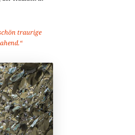
.
 schön traurige
jahend.“