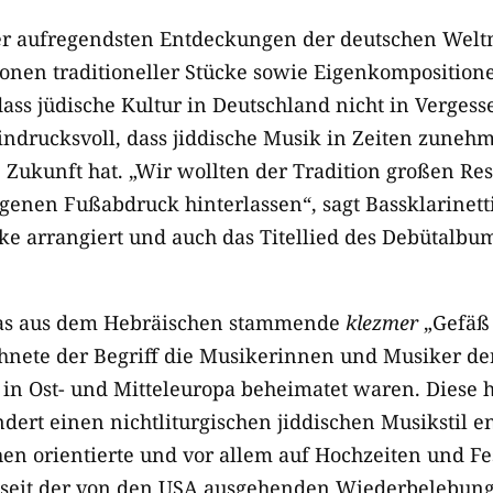
 der aufregendsten Entdeckungen der deutschen Welt
ionen traditioneller Stücke sowie Eigenkompositione
dass jüdische Kultur in Deutschland nicht in Vergesse
indrucksvoll, dass jiddische Musik in Zeiten zune
 Zukunft hat. „Wir wollten der Tradition großen Re
igenen Fußabdruck hinterlassen“, sagt Bassklarinetti
cke arrangiert und auch das Titellied des Debütalb
das aus dem Hebräischen stammende
klezmer
„Gefäß 
hnete der Begriff die Musikerinnen und Musiker de
 in Ost- und Mitteleuropa beheimatet waren. Diese 
ert einen nichtliturgischen jiddischen Musikstil en
hen orientierte und vor allem auf Hochzeiten und Fe
t seit der von den USA ausgehenden Wiederbelebung 