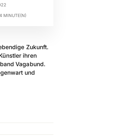
022
4
MINUTE(N)
lebendige Zukunft.
ünstler ihren
erband Vagabund.
Gegenwart und