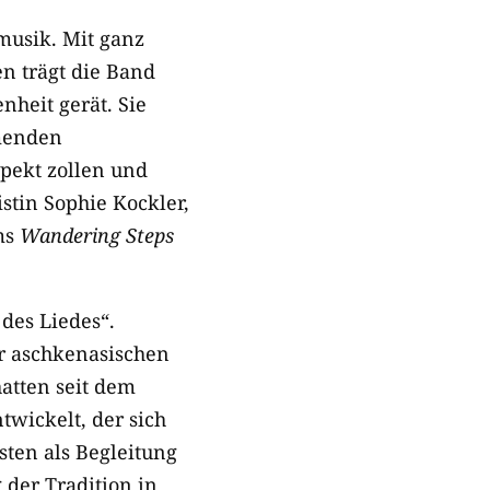
musik. Mit ganz
n trägt die Band
nheit gerät. Sie
hmenden
spekt zollen und
stin Sophie Kockler,
ums
Wandering Steps
des Liedes“.
r aschkenasischen
hatten seit dem
twickelt, der sich
sten als Begleitung
der Tradition in