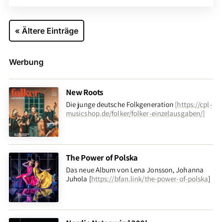
« Ältere Einträge
Werbung
New Roots
Die junge deutsche Folkgeneration
[
https://cpl-
musicshop.de/folker/folker-einzelausgaben/
]
The Power of Polska
Das neue Album von Lena Jonsson, Johanna
Juhola [
https://bfan.link/the-power-of-polska
]