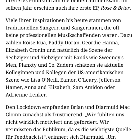
breiteres Publikum auf die beiden aufmerksam. Im
selben Jahr erschien auch ihre erste EP,
Rose & Briar
.
Viele ihrer Inspirationen bis heute stammen von
traditionellen Sängern und Sängerinnen, die oft
keine professionellen Musikschaffenden waren. Dazu
zählen Róise Rua, Paddy Doran, Geordie Hanna,
Elizabeth Cronin und natürlich die Szene der
Sechziger und Siebziger mit Bands wie Sweeney’s
Men, Planxty und Co. Zudem schätzen sie aktuelle
Kolleginnen und Kollegen der US-amerikanischen
Szene wie Lisa O’Neill, Eamon O’Leary, Jefferson
Hamer, Anna and Elizabeth, Sam Amidon oder
Adrienne Lenker.
Den Lockdown empfanden Brían und Diarmuid Mac
Gloinn zunächst als frustrierend. „Wir fühlten uns
nicht wirklich motiviert und gefordert. Wir
vermissten das Publikum, da es die wichtigste Quelle
für Feedback ist“, erinnert sich Diarmuid. „Um