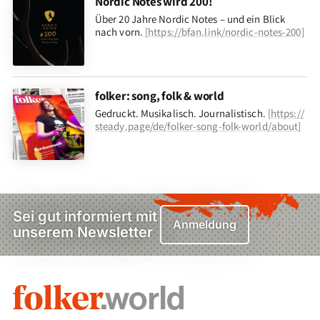
Nordic Notes wird 200!
Über 20 Jahre Nordic Notes – und ein Blick
nach vorn
.
[
https://bfan.link/nordic-notes-200
]
folker: song, folk & world
Gedruckt. Musikalisch. Journalistisch.
[
https://
steady.page/de/folker-song-folk-world/about
]
Sei gut informiert mit
Anmeldung
unserem Newsletter