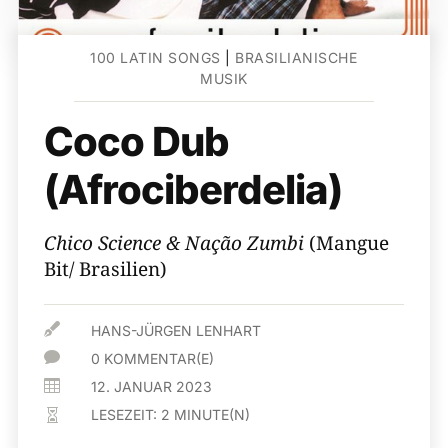
100 LATIN SONGS
|
BRASILIANISCHE
MUSIK
Coco Dub
(Afrociberdelia)
Chico Science & Nação Zumbi
(Mangue
Bit/ Brasilien)

HANS-JÜRGEN LENHART

0 KOMMENTAR(E)

12. JANUAR 2023
LESEZEIT:
2
MINUTE(N)
