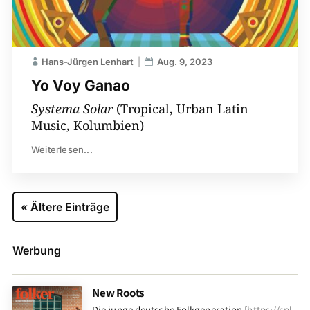
Hans-Jürgen Lenhart
Aug. 9, 2023
Yo Voy Ganao
Systema Solar
(Tropical, Urban Latin
Music, Kolumbien)
Weiterlesen...
« Ältere Einträge
Werbung
New Roots
Die junge deutsche Folkgeneration
[
https://cpl-