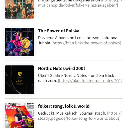
musicshop.de/folker/folker-einzelausgaben/
]
The Power of Polska
Das neue Album von Lena Jonsson, Johanna
Juhola [
https://bfan.link/the-power-of-polska
]
Nordic Notes wird 200!
Über 20 Jahre Nordic Notes – und ein Blick
nach vorn
.
[
https://bfan.link/nordic-notes-200
]
folker: song, folk & world
Gedruckt. Musikalisch. Journalistisch.
[
https://
steady.page/de/folker-song-folk-world/about
]