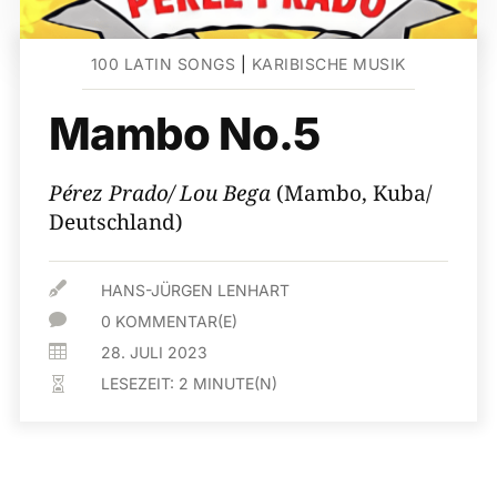
100 LATIN SONGS
|
KARIBISCHE MUSIK
Mambo No.5
Pérez Prado/ Lou Bega
(Mambo, Kuba/
Deutschland)

HANS-JÜRGEN LENHART

0 KOMMENTAR(E)

28. JULI 2023
LESEZEIT:
2
MINUTE(N)
