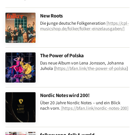
New Roots
Die junge deutsche Folkgeneration
[
https://cpl-
musicshop.de/folker/folker-einzelausgaben/
]
The Power of Polska
Das neue Album von Lena Jonsson, Johanna
Juhola [
https://bfan.link/the-power-of-polska
]
Nordic Notes wird 200!
Über 20 Jahre Nordic Notes – und ein Blick
nach vorn
.
[
https://bfan.link/nordic-notes-200
]