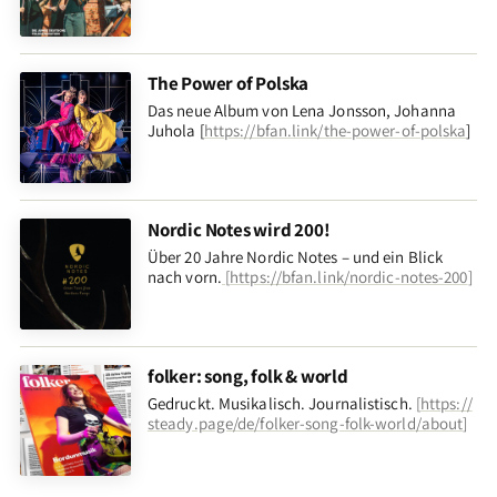
The Power of Polska
Das neue Album von Lena Jonsson, Johanna
Juhola [
https://bfan.link/the-power-of-polska
]
Nordic Notes wird 200!
Über 20 Jahre Nordic Notes – und ein Blick
nach vorn
.
[
https://bfan.link/nordic-notes-200
]
folker: song, folk & world
Gedruckt. Musikalisch. Journalistisch.
[
https://
steady.page/de/folker-song-folk-world/about
]