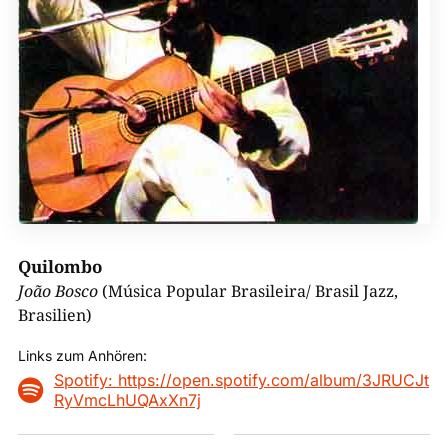
Quilombo
João Bosco
(Música Popular Brasileira/ Brasil Jazz,
Brasilien)
Links zum Anhören:
Spotify: https://open.spotify.com/album/3JRUCJt

RyVmcLhUQAxXn7j