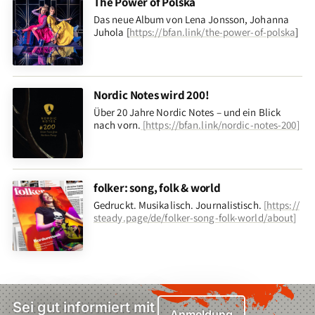
The Power of Polska
Das neue Album von Lena Jonsson, Johanna
Juhola [
https://bfan.link/the-power-of-polska
]
Nordic Notes wird 200!
Über 20 Jahre Nordic Notes – und ein Blick
nach vorn
.
[
https://bfan.link/nordic-notes-200
]
folker: song, folk & world
Gedruckt. Musikalisch. Journalistisch.
[
https://
steady.page/de/folker-song-folk-world/about
]
Sei gut informiert mit
Anmeldung