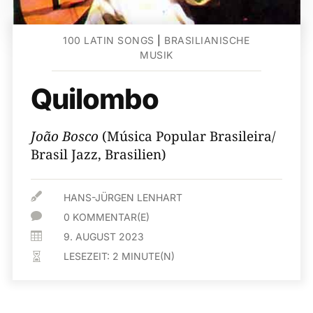
100 LATIN SONGS
|
BRASILIANISCHE
MUSIK
Quilombo
João Bosco
(Música Popular Brasileira/
Brasil Jazz, Brasilien)

HANS-JÜRGEN LENHART

0 KOMMENTAR(E)

9. AUGUST 2023
LESEZEIT:
2
MINUTE(N)
