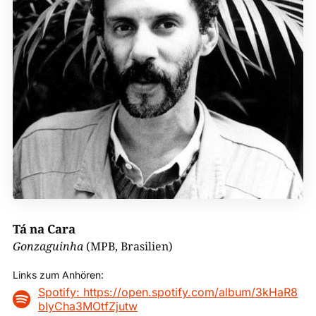
Tá na Cara
Gonzaguinha
(MPB, Brasilien)
Links zum Anhören:
Spotify: https://open.spotify.com/album/3kHaR8

bIyCha3MOtfZjutw