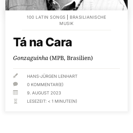
100 LATIN SONGS
|
BRASILIANISCHE
MUSIK
Tá na Cara
Gonzaguinha
(MPB, Brasilien)

HANS-JÜRGEN LENHART

0 KOMMENTAR(E)

9. AUGUST 2023
LESEZEIT:
< 1
MINUTE(N)
