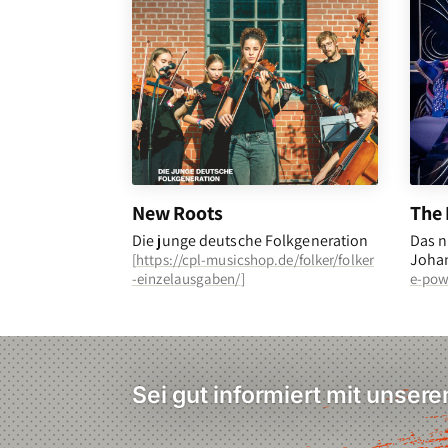
New Roots
The 
Die junge deutsche Folkgeneration
Das n
Johan
[
https://cpl-musicshop.de/folker/folker
-einzelausgaben/
]
e-pow
Sei gut informiert mit unser