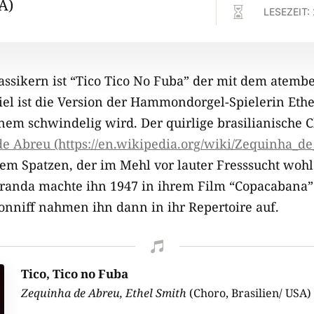
A)

LESEZEIT:
lassikern ist “Tico Tico No Fuba” der mit dem atem
iel ist die Version der Hammondorgel-Spielerin Eth
einem schwindelig wird. Der quirlige brasilianische
e Abreu (https://en.wikipedia.org/wiki/Zequinha_d
em Spatzen, der im Mehl vor lauter Fresssucht wohl
randa machte ihn 1947 in ihrem Film “Copacabana”
onniff nahmen ihn dann in ihr Repertoire auf.

Tico, Tico no Fuba
Zequinha de Abreu, Ethel Smith
(Choro, Brasilien/ USA)