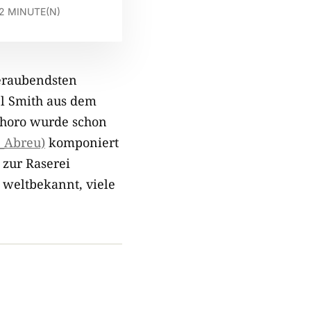
2
MINUTE(N)
beraubendsten
el Smith aus dem
 Choro wurde schon
e_Abreu)
komponiert
 zur Raserei
 weltbekannt, viele