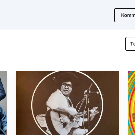
Komme
T