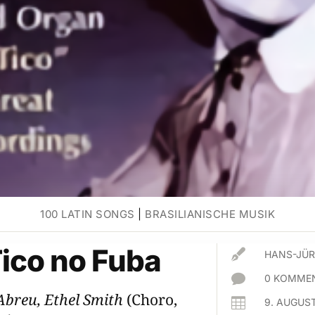
100 LATIN SONGS
|
BRASILIANISCHE MUSIK
Tico no Fuba

HANS-JÜR

0 KOMMEN
Abreu, Ethel Smith
(Choro,

9. AUGUS