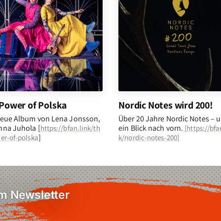
Power of Polska
Nordic Notes wird 200!
eue Album von Lena Jonsson,
Über 20 Jahre Nordic Notes – 
na Juhola [
ein Blick nach vorn
.
https://bfan.link/th
[
https://bfa
]
er-of-polska
k/nordic-notes-200
]
em Newsletter