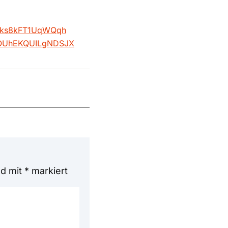
qv9ks8kFT1UqWQqh
Z2OUhEKQUILgNDSJX
nd mit
*
markiert