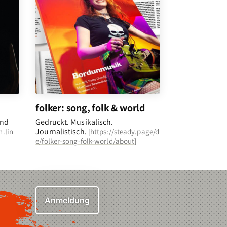
folker: song, folk & world
und
Gedruckt. Musikalisch.
Journalistisch.
n.lin
[
https://steady.page/d
e/folker-song-folk-world/about
]
Anmeldung