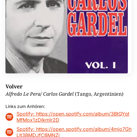
Volver
Alfredo Le Pera/ Carlos Gardel
(Tango, Argentinien)
Links zum Anhören:
Spotify: https://open.spotify.com/album/3BtQYqt

MfMox1zDIkmIr2D
Spotify: https://open.spotify.com/album/4mjo7Gh

LIt3BMDJfCBMNZj