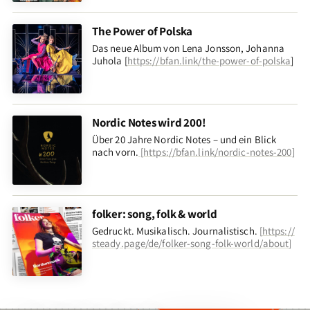
The Power of Polska
Das neue Album von Lena Jonsson, Johanna
Juhola [
https://bfan.link/the-power-of-polska
]
Nordic Notes wird 200!
Über 20 Jahre Nordic Notes – und ein Blick
nach vorn
.
[
https://bfan.link/nordic-notes-200
]
folker: song, folk & world
Gedruckt. Musikalisch. Journalistisch.
[
https://
steady.page/de/folker-song-folk-world/about
]