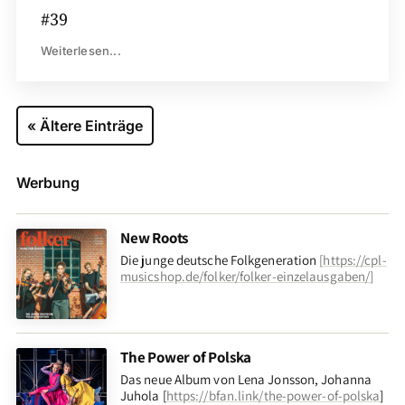
#39
Weiterlesen...
« Ältere Einträge
Werbung
New Roots
Die junge deutsche Folkgeneration
[
https://cpl-
musicshop.de/folker/folker-einzelausgaben/
]
The Power of Polska
Das neue Album von Lena Jonsson, Johanna
Juhola [
https://bfan.link/the-power-of-polska
]