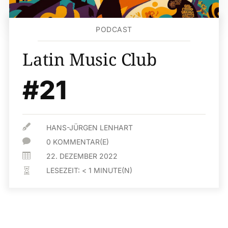
PODCAST
Latin Music Club
#21

HANS-JÜRGEN LENHART

0 KOMMENTAR(E)

22. DEZEMBER 2022
LESEZEIT:
< 1
MINUTE(N)
