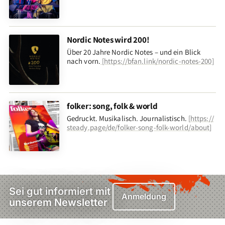
Nordic Notes wird 200!
Über 20 Jahre Nordic Notes – und ein Blick
nach vorn
.
[
https://bfan.link/nordic-notes-200
]
folker: song, folk & world
Gedruckt. Musikalisch. Journalistisch.
[
https://
steady.page/de/folker-song-folk-world/about
]
Sei gut informiert mit
Anmeldung
unserem Newsletter