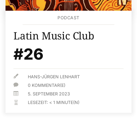
PODCAST
Latin Music Club
#26

HANS-JÜRGEN LENHART

0 KOMMENTAR(E)

5. SEPTEMBER 2023
LESEZEIT:
< 1
MINUTE(N)
