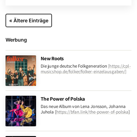
« Ältere Einträge
Werbung
New Roots
Die junge deutsche Folkgeneration
[
https://cpl-
musicshop.de/folker/folker-einzelausgaben/
]
The Power of Polska
Das neue Album von Lena Jonsson, Johanna
Juhola [
https://bfan.link/the-power-of-polska
]