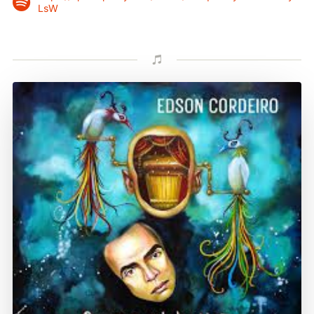

LsW
