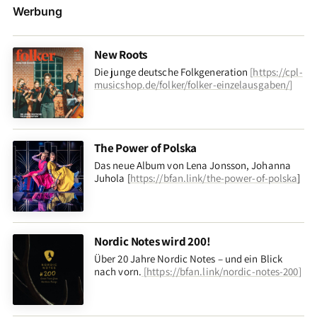
Werbung
New Roots
Die junge deutsche Folkgeneration
[
https://cpl-
musicshop.de/folker/folker-einzelausgaben/
]
The Power of Polska
Das neue Album von Lena Jonsson, Johanna
Juhola [
https://bfan.link/the-power-of-polska
]
Nordic Notes wird 200!
Über 20 Jahre Nordic Notes – und ein Blick
nach vorn
.
[
https://bfan.link/nordic-notes-200
]