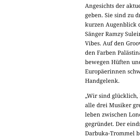
Angesichts der aktu
geben. Sie sind zu d
kurzen Augenblick d
Sänger Ramzy Suleim
Vibes. Auf den Gro
den Farben Palästin
bewegen Hüften und
Europäerinnen schwi
Handgelenk.
„Wir sind glücklich, 
alle drei Musiker g
leben zwischen Lond
gegründet. Der eindr
Darbuka-Trommel be