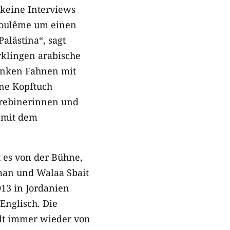
 keine Interviews
Angoulême um einen
alästina“, sagt
rklingen arabische
enken Fahnen mit
hne Kopftuch
hrebinerinnen und
d mit dem
lt es von der Bühne,
iman und Walaa Sbait
13 in Jordanien
Englisch. Die
lt immer wieder von