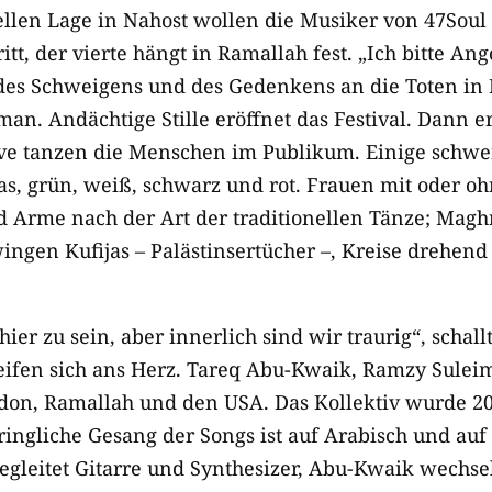
ellen Lage in Nahost wollen die Musiker von 47Soul
ritt, der vierte hängt in Ramallah fest. „Ich bitte 
es Schweigens und des Gedenkens an die Toten in P
an. Andächtige Stille eröffnet das Festival. Dann e
ove tanzen die Menschen im Publikum. Einige schw
as, grün, weiß, schwarz und rot. Frauen mit oder o
 Arme nach der Art der traditionellen Tänze; Mag
ngen Kufijas – Palästinsertücher –, Kreise drehen
hier zu sein, aber innerlich sind wir traurig“, schal
reifen sich ans Herz. Tareq Abu-Kwaik, Ramzy Sule
on, Ramallah und den USA. Das Kollektiv wurde 20
ingliche Gesang der Songs ist auf Arabisch und auf 
gleitet Gitarre und Synthesizer, Abu-Kwaik wechse