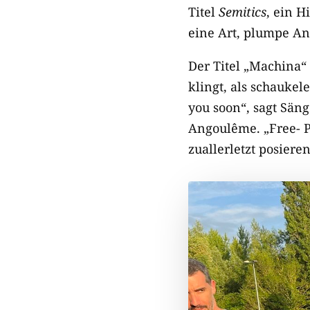
Titel
Semitics
, ein 
eine Art, plumpe An
Der Titel „Machina“
klingt, als schaukel
you soon“, sagt Sän
Angoulême. „Free- P
zuallerletzt posiere