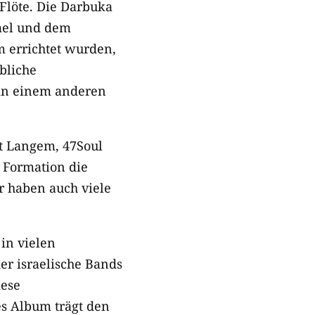
Flöte. Die Darbuka
rael und dem
 errichtet wurden,
bliche
 in einem anderen
it Langem, 47Soul
e Formation die
r haben auch viele
in vielen
der israelische Bands
iese
es Album trägt den