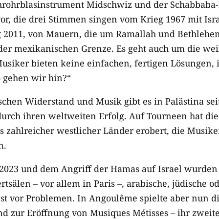
hrohrblasinstrument Midschwiz und der Schabbaba-
or, die drei Stimmen singen vom Krieg 1967 mit Is
g 2011, von Mauern, die um Ramallah und Bethlehem
er mexikanischen Grenze. Es geht auch um die wei
usiker bieten keine einfachen, fertigen Lösungen,
o gehen wir hin?“
chen Widerstand und Musik gibt es in Palästina se
durch ihren weltweiten Erfolg. Auf Tourneen hat di
s zahlreicher westlicher Länder erobert, die Musike
n.
 2023 und dem Angriff der Hamas auf Israel wurden 
tsälen – vor allem in Paris –, arabische, jüdische o
st vor Problemen. In Angoulême spielte aber nun d
nd zur Eröffnung von Musiques Métisses – ihr zweit