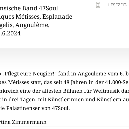

LESEZEIT:
ensische Band 47Soul
iques Métisses, Esplanade
gelis, Angoulême,
6.6.2024
 „Pflegt eure Neugier!“ fand in Angoulême vom 6. bi
es Métisses statt, das seit 48 Jahren in der 41.000-S
nkreich eine der ältesten Bühnen für Weltmusik dars
t in drei Tagen, mit Künstlerinnen und Künstlern a
ie Palästinenser von 47Soul.
tina Zimmermann