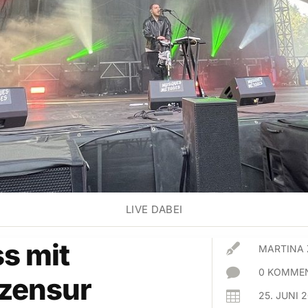
LIVE DABEI
s mit

MARTINA

0 KOMMEN
tzensur

25. JUNI 