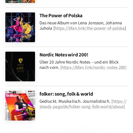
The Power of Polska
Das neue Album von Lena Jonsson, Johanna
Juhola [
https://bfan.link/the-power-of-polska
]
Nordic Notes wird 200!
Über 20 Jahre Nordic Notes – und ein Blick
nach vorn
.
[
https://bfan.link/nordic-notes-200
]
folker: song, folk & world
Gedruckt. Musikalisch. Journalistisch.
[
https://
steady.page/de/folker-song-folk-world/about
]