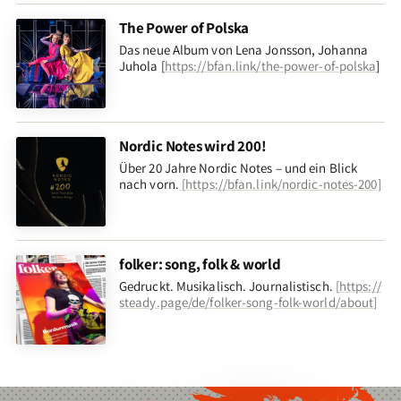
The Power of Polska
Das neue Album von Lena Jonsson, Johanna
Juhola [
https://bfan.link/the-power-of-polska
]
Nordic Notes wird 200!
Über 20 Jahre Nordic Notes – und ein Blick
nach vorn
.
[
https://bfan.link/nordic-notes-200
]
folker: song, folk & world
Gedruckt. Musikalisch. Journalistisch.
[
https://
steady.page/de/folker-song-folk-world/about
]