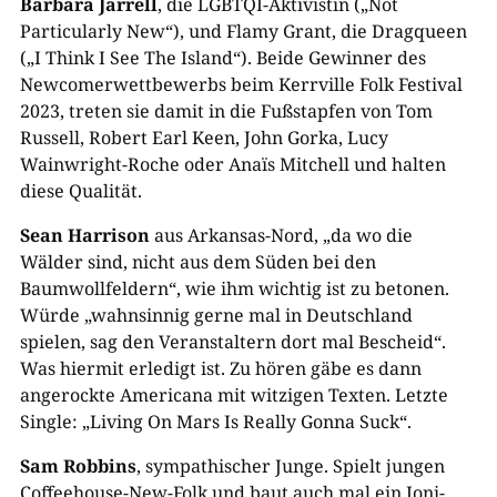
Barbara Jarrell
, die LGBTQI-Aktivistin („Not
Particularly New“), und Flamy Grant, die Dragqueen
(„I Think I See The Island“). Beide Gewinner des
00:00
Newcomerwettbewerbs beim Kerrville Folk Festival
2023, treten sie damit in die Fußstapfen von Tom
Russell, Robert Earl Keen, John Gorka, Lucy
Wainwright-Roche oder Anaïs Mitchell und halten
diese Qualität.
Sean Harrison
aus Arkansas-Nord, „da wo die
Wälder sind, nicht aus dem Süden bei den
Baumwollfeldern“, wie ihm wichtig ist zu betonen.
Würde „wahnsinnig gerne mal in Deutschland
spielen, sag den Veranstaltern dort mal Bescheid“.
Was hiermit erledigt ist. Zu hören gäbe es dann
angerockte Americana mit witzigen Texten. Letzte
Single: „Living On Mars Is Really Gonna Suck“.
Sam Robbins
, sympathischer Junge. Spielt jungen
Coffeehouse-New-Folk und baut auch mal ein Joni-