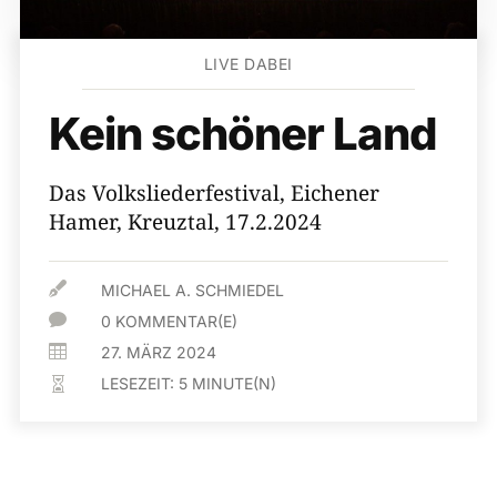
LIVE DABEI
Kein schöner Land
Das Volksliederfestival, Eichener
Hamer, Kreuztal, 17.2.2024

MICHAEL A. SCHMIEDEL

0 KOMMENTAR(E)

27. MÄRZ 2024
LESEZEIT:
5
MINUTE(N)
