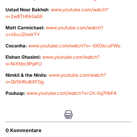
Ustad Noor Bakhsh
:
www.youtube.com/watch?
v=2w8THEkGa5E
Matt Carmichael:
www.youtube.com/watch?
v=h5oJZhwlrTY
Cocanha:
www.youtube.com/watch?v=-l003scuPWo
Elshan Ghasimi:
www.youtube.com/watch?
v=NiX5bc9PpPU
Nimkii & the Niniis:
www.youtube.com/watch?
v=QV0HRoBXFGg
Puuluup:
www.youtube.com/watch?v=Ch-Iiq7HbFA

0 Kommentare