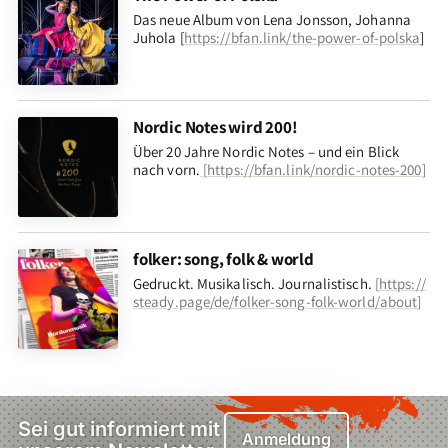
Das neue Album von Lena Jonsson, Johanna
Juhola [
https://bfan.link/the-power-of-polska
]
Nordic Notes wird 200!
Über 20 Jahre Nordic Notes – und ein Blick
nach vorn
.
[
https://bfan.link/nordic-notes-200
]
folker: song, folk & world
Gedruckt. Musikalisch. Journalistisch.
[
https://
steady.page/de/folker-song-folk-world/about
]
Sei gut informiert mit
Anmeldung