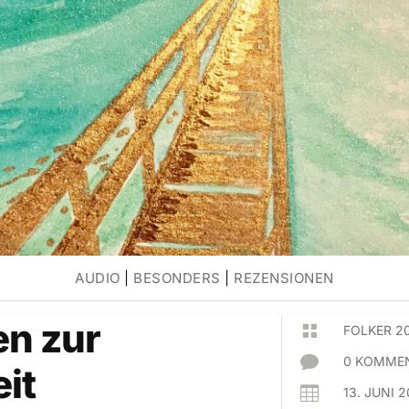
AUDIO
|
BESONDERS
|
REZENSIONEN
en zur

FOLKER 2

0 KOMMEN
it

13. JUNI 