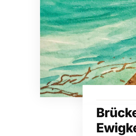
Brück
Ewigke