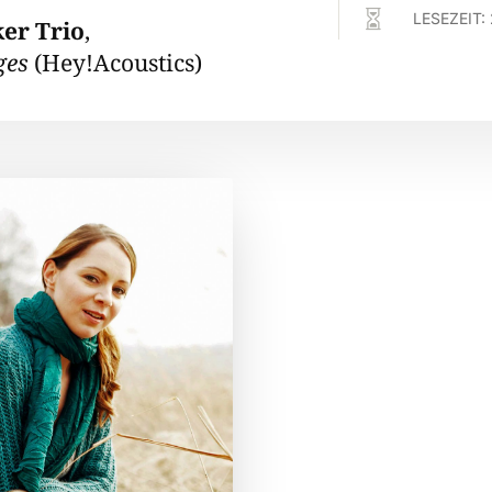

LESEZEIT:
ker Trio
,
ges
(Hey!Acoustics)