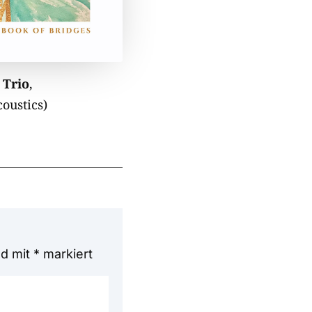
 Trio
,
oustics)
nd mit
*
markiert