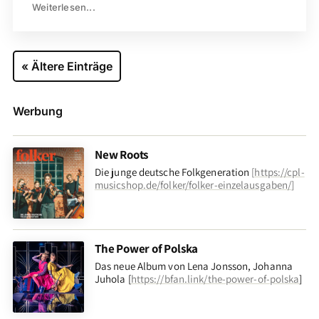
Weiterlesen...
« Ältere Einträge
Werbung
New Roots
Die junge deutsche Folkgeneration
[
https://cpl-
musicshop.de/folker/folker-einzelausgaben/
]
The Power of Polska
Das neue Album von Lena Jonsson, Johanna
Juhola [
https://bfan.link/the-power-of-polska
]