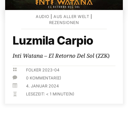
AUDIO
|
AUS ALLER WELT
|
REZENSIONEN
Luzmila Carpio
Inti Watana – El Retorno Del Sol
(ZZK)

FOLKER 2023-04

0 KOMMENTAR(E)

4. JANUAR 2024
LESEZEIT:
< 1
MINUTE(N)
