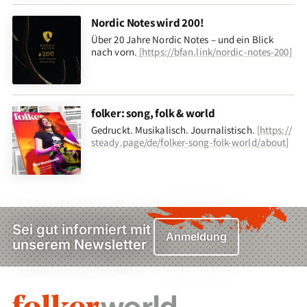
Nordic Notes wird 200!
Über 20 Jahre Nordic Notes – und ein Blick
nach vorn
.
[
https://bfan.link/nordic-notes-200
]
folker: song, folk & world
Gedruckt. Musikalisch. Journalistisch.
[
https://
steady.page/de/folker-song-folk-world/about
]
Sei gut informiert mit
Anmeldung
unserem Newsletter