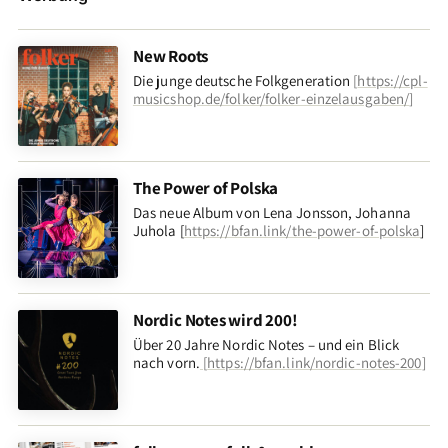
New Roots
Die junge deutsche Folkgeneration
[
https://cpl-
musicshop.de/folker/folker-einzelausgaben/
]
The Power of Polska
Das neue Album von Lena Jonsson, Johanna
Juhola [
https://bfan.link/the-power-of-polska
]
Nordic Notes wird 200!
Über 20 Jahre Nordic Notes – und ein Blick
nach vorn
.
[
https://bfan.link/nordic-notes-200
]