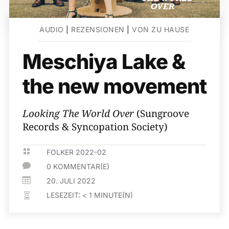
AUDIO
|
REZENSIONEN
|
VON ZU HAUSE
Meschiya Lake &
the new movement
Looking The World Over
(Sungroove
Records & Syncopation Society)

FOLKER 2022-02

0 KOMMENTAR(E)

20. JULI 2022
LESEZEIT:
< 1
MINUTE(N)
