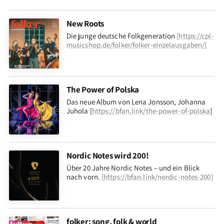
New Roots
Die junge deutsche Folkgeneration
[
https://cpl-
musicshop.de/folker/folker-einzelausgaben/
]
The Power of Polska
Das neue Album von Lena Jonsson, Johanna
Juhola [
https://bfan.link/the-power-of-polska
]
Nordic Notes wird 200!
Über 20 Jahre Nordic Notes – und ein Blick
nach vorn
.
[
https://bfan.link/nordic-notes-200
]
folker: song, folk & world