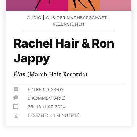
AUDIO
|
AUS DER NACHBARSCHAFT
|
REZENSIONEN
Rachel Hair & Ron
Jappy
Élan
(March Hair Records)

FOLKER 2023-03

0 KOMMENTAR(E)

26. JANUAR 2024
LESEZEIT:
< 1
MINUTE(N)
