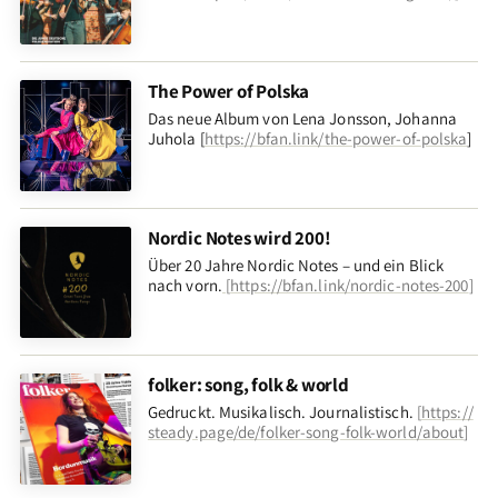
The Power of Polska
Das neue Album von Lena Jonsson, Johanna
Juhola [
https://bfan.link/the-power-of-polska
]
Nordic Notes wird 200!
Über 20 Jahre Nordic Notes – und ein Blick
nach vorn
.
[
https://bfan.link/nordic-notes-200
]
folker: song, folk & world
Gedruckt. Musikalisch. Journalistisch.
[
https://
steady.page/de/folker-song-folk-world/about
]