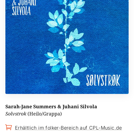
Sarah-Jane Summers & Juhani Silvola
Solvstrok
(Heilo/Grappa)

Erhältlich im folker-Bereich auf CPL-Music.de