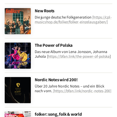
New Roots
Die junge deutsche Folkgeneration
[
https://cpl-
musicshop.de/folker/folker-einzelausgaben/
]
The Power of Polska
Das neue Album von Lena Jonsson, Johanna
Juhola [
https://bfan.link/the-power-of-polska
]
Nordic Notes wird 200!
Über 20 Jahre Nordic Notes – und ein Blick
nach vorn
.
[
https://bfan.link/nordic-notes-200
]
folker: song, folk & world