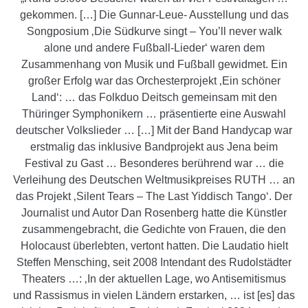
gekommen. […] Die Gunnar-Leue- Ausstellung und das
Songposium ‚Die Südkurve singt – You’ll never walk
alone und andere Fußball-Lieder‘ waren dem
Zusammenhang von Musik und Fußball gewidmet. Ein
großer Erfolg war das Orchesterprojekt ‚Ein schöner
Land‘: … das Folkduo Deitsch gemeinsam mit den
Thüringer Symphonikern … präsentierte eine Auswahl
deutscher Volkslieder … […] Mit der Band Handycap war
erstmalig das inklusive Bandprojekt aus Jena beim
Festival zu Gast … Besonderes berührend war … die
Verleihung des Deutschen Weltmusikpreises RUTH … an
das Projekt ‚Silent Tears – The Last Yiddisch Tango‘. Der
Journalist und Autor Dan Rosenberg hatte die Künstler
zusammengebracht, die Gedichte von Frauen, die den
Holocaust überlebten, vertont hatten. Die Laudatio hielt
Steffen Mensching, seit 2008 Intendant des Rudolstädter
Theaters …: ‚In der aktuellen Lage, wo Antisemitismus
und Rassismus in vielen Ländern erstarken, … ist [es] das