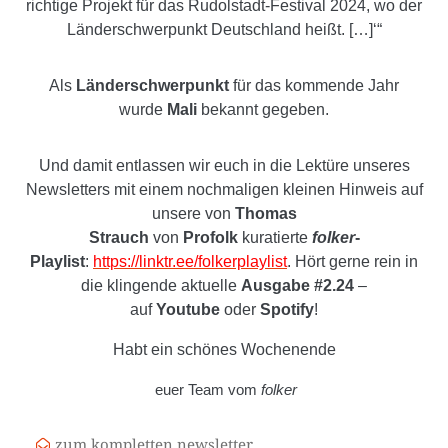
richtige Projekt für das Rudolstadt-Festival 2024, wo der
Länderschwerpunkt Deutschland heißt. […]‘“
Als
Länderschwerpunkt
für das kommende Jahr
wurde
Mali
bekannt gegeben.
Und damit entlassen wir euch in die Lektüre unseres
Newsletters mit einem nochmaligen kleinen Hinweis auf
unsere von
Thomas
Strauch
von
Profolk
kuratierte
folker
-
Playlist
:
https://linktr.ee/folkerplaylist
. Hört gerne rein in
die klingende aktuelle
Ausgabe #2.24
–
auf
Youtube
oder
Spotify
!
Habt ein schönes Wochenende
euer Team vom
folker
zum kompletten newsletter
