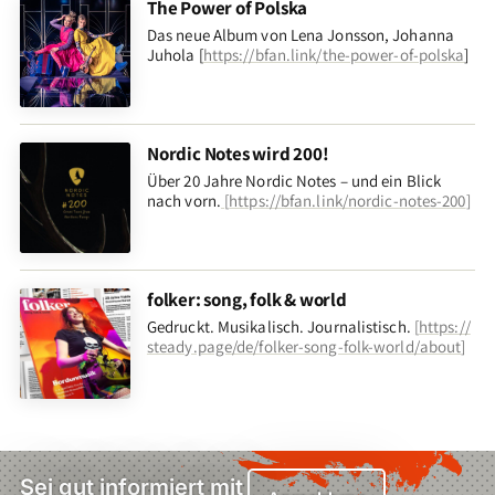
The Power of Polska
Das neue Album von Lena Jonsson, Johanna
Juhola [
https://bfan.link/the-power-of-polska
]
Nordic Notes wird 200!
Über 20 Jahre Nordic Notes – und ein Blick
nach vorn
.
[
https://bfan.link/nordic-notes-200
]
folker: song, folk & world
Gedruckt. Musikalisch. Journalistisch.
[
https://
steady.page/de/folker-song-folk-world/about
]
Sei gut informiert mit