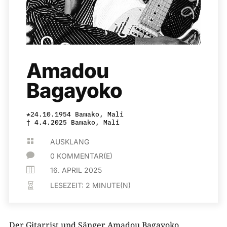
Amadou
Bagayoko
*24.10.1954 Bamako, Mali
† 4.4.2025 Bamako, Mali

AUSKLANG

0 KOMMENTAR(E)

16. APRIL 2025
LESEZEIT:
2
MINUTE(N)

Der Gitarrist und Sänger Amadou Bagayoko