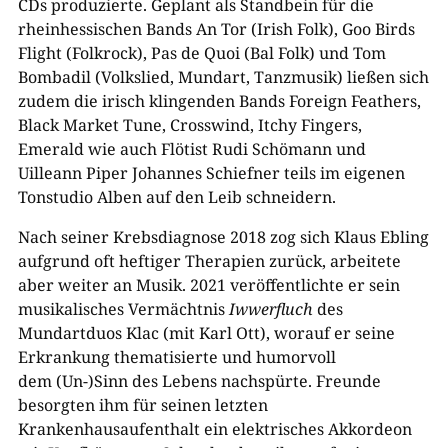
CDs produzierte. Geplant als Standbein für die
rheinhessischen Bands An Tor (Irish Folk), Goo Birds
Flight (Folkrock), Pas de Quoi (Bal Folk) und Tom
Bombadil (Volkslied, Mundart, Tanzmusik) ließen sich
zudem die irisch klingenden Bands Foreign Feathers,
Black Market Tune, Crosswind, Itchy Fingers,
Emerald wie auch Flötist Rudi Schömann und
Uilleann Piper Johannes Schiefner teils im eigenen
Tonstudio Alben auf den Leib schneidern.
Nach seiner Krebsdiagnose 2018 zog sich Klaus Ebling
aufgrund oft heftiger Therapien zurück, arbeitete
aber weiter an Musik. 2021 veröffentlichte er sein
musikalisches Vermächtnis
Iwwerfluch
des
Mundartduos Klac (mit Karl Ott), worauf er seine
Erkrankung thematisierte und humorvoll
dem (Un-)Sinn des Lebens nachspürte. Freunde
besorgten ihm für seinen letzten
Krankenhausaufenthalt ein elektrisches Akkordeon