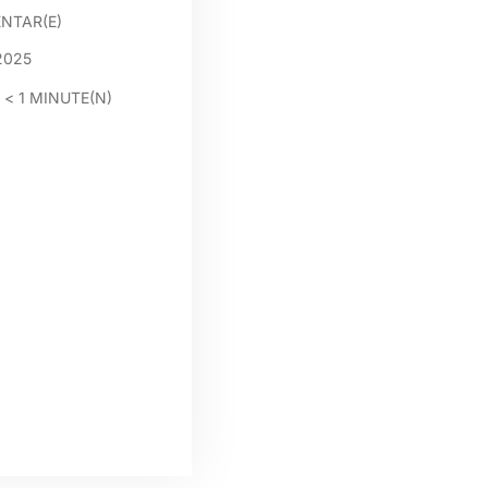
NTAR(E)
2025
:
< 1
MINUTE(N)