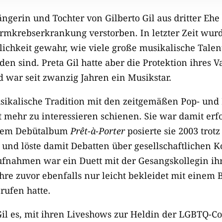
ängerin und Tochter von Gilberto Gil aus dritter Ehe i
rmkrebserkrankung verstorben. In letzter Zeit wur
ichkeit gewahr, wie viele große musikalische Talent
n sind. Preta Gil hatte aber die Protektion ihres V
d war seit zwanzig Jahren ein Musikstar.
usikalische Tradition mit den zeitgemäßen Pop- und
ht mehr zu interessieren schienen. Sie war damit erf
hrem Debütalbum
Prêt-à-Porter
posierte sie 2003 tro
 und löste damit Debatten über gesellschaftlichen K
ufnahmen war ein Duett mit der Gesangskollegin ihre
hre zuvor ebenfalls nur leicht bekleidet mit einem 
rufen hatte.
 Gil es, mit ihren Liveshows zur Heldin der LGBTQ-