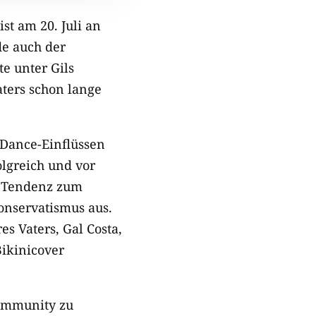
st am 20. Juli an
de auch der
e unter Gils
aters schon lange
 Dance-Einflüssen
olgreich und vor
tz Tendenz zum
onservatismus aus.
s Vaters, Gal Costa,
Bikinicover
Community zu