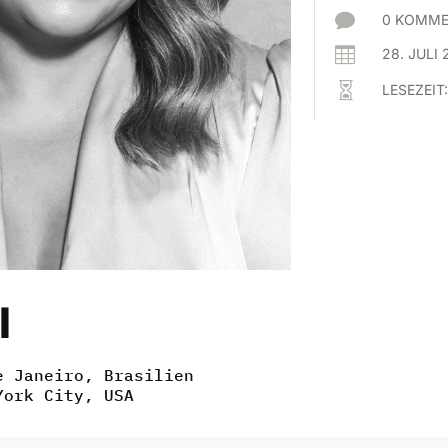

0 KOMME

28. JULI 

LESEZEIT
l
e Janeiro, Brasilien
York City, USA