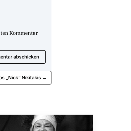
hsten Kommentar
ntar abschicken
os „Nick“ Nikitakis
→