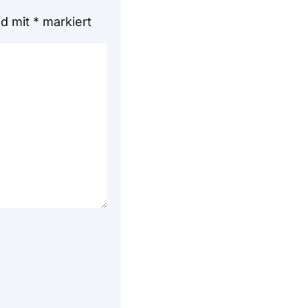
nd mit
*
markiert