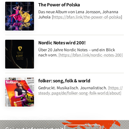
The Power of Polska
Das neue Album von Lena Jonsson, Johanna
Juhola [
https://bfan.link/the-power-of-polska
]
Nordic Notes wird 200!
Über 20 Jahre Nordic Notes – und ein Blick
nach vorn
.
[
https://bfan.link/nordic-notes-200
]
folker: song, folk & world
Gedruckt. Musikalisch. Journalistisch.
[
https://
steady.page/de/folker-song-folk-world/about
]