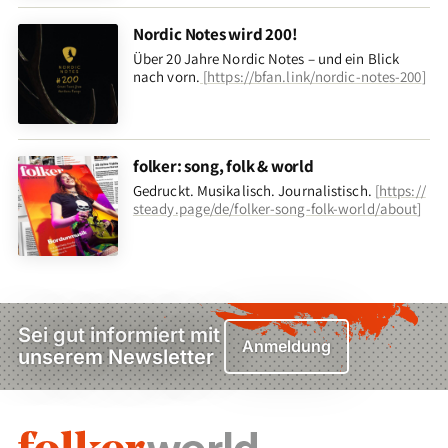
Nordic Notes wird 200!
Über 20 Jahre Nordic Notes – und ein Blick
nach vorn
.
[
https://bfan.link/nordic-notes-200
]
folker: song, folk & world
Gedruckt. Musikalisch. Journalistisch.
[
https://
steady.page/de/folker-song-folk-world/about
]
Sei gut informiert mit
Anmeldung
unserem Newsletter