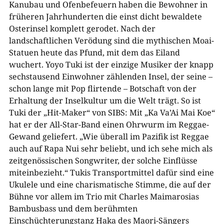
Kanubau und Ofenbefeuern haben die Bewohner in
früheren Jahrhunderten die einst dicht bewaldete
Osterinsel komplett gerodet. Nach der
landschaftlichen Verödung sind die mythischen Moai-
Statuen heute das Pfund, mit dem das Eiland
wuchert. Yoyo Tuki ist der einzige Musiker der knapp
sechstausend Einwohner zählenden Insel, der seine –
schon lange mit Pop flirtende – Botschaft von der
Erhaltung der Inselkultur um die Welt trägt. So ist
Tuki der „Hit-Maker“ von SIBS: Mit „Ka Va’Ai Mai Koe“
hat er der All-Star-Band einen Ohrwurm im Reggae-
Gewand geliefert. „Wie überall im Pazifik ist Reggae
auch auf Rapa Nui sehr beliebt, und ich sehe mich als
zeitgenössischen Songwriter, der solche Einflüsse
miteinbezieht.“ Tukis Transportmittel dafür sind eine
Ukulele und eine charismatische Stimme, die auf der
Bühne vor allem im Trio mit Charles Maimarosias
Bambusbass und dem berühmten
Einschüchterungstanz Haka des Maori-Sängers