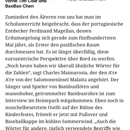
vorne Tim Cole und
BaoBao Chen
Zumindest den Älteren von uns hat man im
Schulunterricht beigebracht, dass der portugiesische
Entdecker Ferdinand Magellan, dessen
Erdumsegelung sich gerade zum fünfhundertsten
Mal jährt, als Erster den pazifischen Raum
durchmessen hat. Es ist längst überfällig, diese
eurozentrische Perspektive über Bord zu werfen.
„Noch heute haben wir überall ähnliche Wörter für
die Zahlen“, sagt Charles Maimarosia, der den A’re
A’re von der Salomoneninsel Malaita angehört. Der
Sänger und Spieler von Bambusflöten und
mannshoher, getrommelter Bambusrohre ist zum
Interview im Heinepark mitgekommen. Eben noch in
muschelbesetztem Outfit auf der Bühne des
Kinderfestes, fröstelt er jetzt mit Pullover und
Baseballkappe im kühlen Sommerwind. „Auch die
Wörter für andere, täglich verwendete Begriffe wie