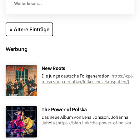
Weiterlesen...
« Ältere Einträge
Werbung
New Roots
Die junge deutsche Folkgeneration
[
https://cpl-
musicshop.de/folker/folker-einzelausgaben/
]
The Power of Polska
Das neue Album von Lena Jonsson, Johanna
Juhola [
https://bfan.link/the-power-of-polska
]