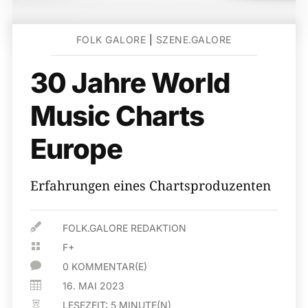
FOLK GALORE
|
SZENE.GALORE
30 Jahre World
Music Charts
Europe
Erfahrungen eines Chartsproduzenten

FOLK.GALORE REDAKTION

F+

0 KOMMENTAR(E)

16. MAI 2023
LESEZEIT:
5
MINUTE(N)
