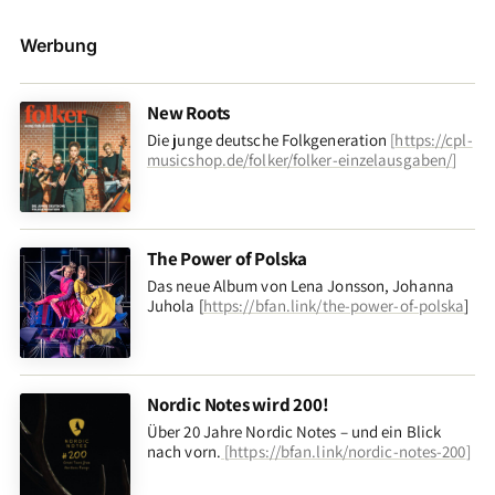
Werbung
New Roots
Die junge deutsche Folkgeneration
[
https://cpl-
musicshop.de/folker/folker-einzelausgaben/
]
The Power of Polska
Das neue Album von Lena Jonsson, Johanna
Juhola [
https://bfan.link/the-power-of-polska
]
Nordic Notes wird 200!
Über 20 Jahre Nordic Notes – und ein Blick
nach vorn
.
[
https://bfan.link/nordic-notes-200
]