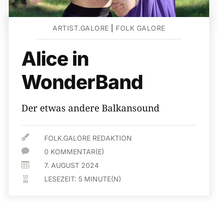
ARTIST.GALORE
|
FOLK GALORE
Alice in
WonderBand
Der etwas andere Balkansound

FOLK.GALORE REDAKTION

0 KOMMENTAR(E)

7. AUGUST 2024
LESEZEIT:
5
MINUTE(N)
