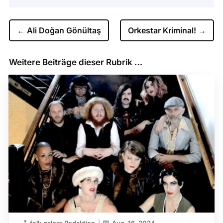
←
Ali Doğan Gönültaş
Orkestar Kriminal!
→
Weitere Beiträge dieser Rubrik …
folk.galore Redaktion
Aug. 16, 2024