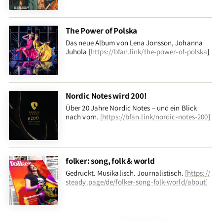
The Power of Polska
Das neue Album von Lena Jonsson, Johanna
Juhola [
https://bfan.link/the-power-of-polska
]
Nordic Notes wird 200!
Über 20 Jahre Nordic Notes – und ein Blick
nach vorn
.
[
https://bfan.link/nordic-notes-200
]
folker: song, folk & world
Gedruckt. Musikalisch. Journalistisch.
[
https://
steady.page/de/folker-song-folk-world/about
]