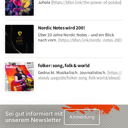
Juhola [
https://bfan.link/the-power-of-polska
]
Nordic Notes wird 200!
Über 20 Jahre Nordic Notes – und ein Blick
nach vorn
.
[
https://bfan.link/nordic-notes-200
]
folker: song, folk & world
Gedruckt. Musikalisch. Journalistisch.
[
https://
steady.page/de/folker-song-folk-world/about
]
Sei gut informiert mit
Anmeldung
unserem Newsletter