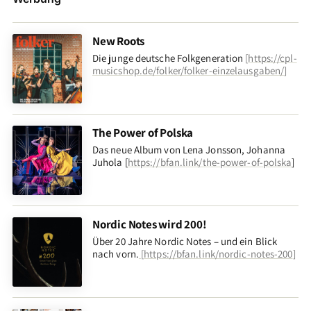
New Roots
Die junge deutsche Folkgeneration
[
https://cpl-
musicshop.de/folker/folker-einzelausgaben/
]
The Power of Polska
Das neue Album von Lena Jonsson, Johanna
Juhola [
https://bfan.link/the-power-of-polska
]
Nordic Notes wird 200!
Über 20 Jahre Nordic Notes – und ein Blick
nach vorn
.
[
https://bfan.link/nordic-notes-200
]