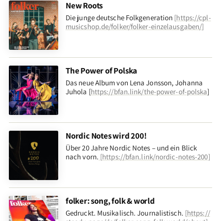
New Roots
Die junge deutsche Folkgeneration
[
https://cpl-
musicshop.de/folker/folker-einzelausgaben/
]
The Power of Polska
Das neue Album von Lena Jonsson, Johanna
Juhola [
https://bfan.link/the-power-of-polska
]
Nordic Notes wird 200!
Über 20 Jahre Nordic Notes – und ein Blick
nach vorn
.
[
https://bfan.link/nordic-notes-200
]
folker: song, folk & world
Gedruckt. Musikalisch. Journalistisch.
[
https://