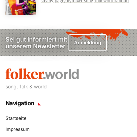
steady.page/de/folker-song-folk-world/about
]
Sei gut informiert mit
Anmeldung
unserem Newsletter
song, folk & world
Navigation
Startseite
Impressum