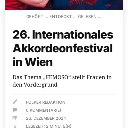
GEHÖRT … ENTDECKT … GELESEN ...
26. Internationales
Akkordeonfestival
in Wien
Das Thema „FEMOSO“ stellt Frauen in
den Vordergrund

FOLKER REDAKTION

0 KOMMENTAR(E)

26. DEZEMBER 2024
LESEZEIT:
2
MINUTE(N)
