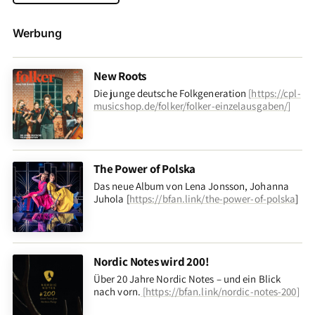
Werbung
New Roots
Die junge deutsche Folkgeneration
[
https://cpl-
musicshop.de/folker/folker-einzelausgaben/
]
The Power of Polska
Das neue Album von Lena Jonsson, Johanna
Juhola [
https://bfan.link/the-power-of-polska
]
Nordic Notes wird 200!
Über 20 Jahre Nordic Notes – und ein Blick
nach vorn
.
[
https://bfan.link/nordic-notes-200
]