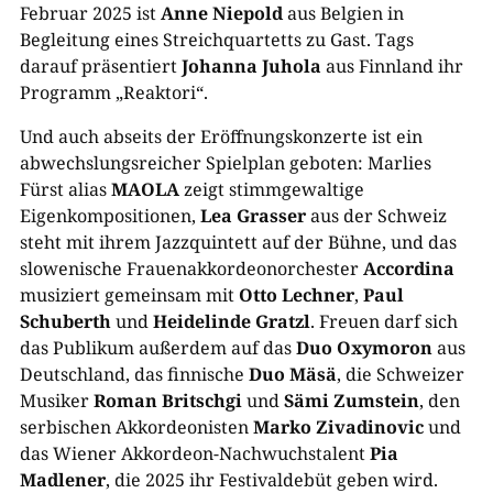
Februar 2025 ist
Anne Niepold
aus Belgien in
Begleitung eines Streichquartetts zu Gast. Tags
darauf präsentiert
Johanna Juhola
aus Finnland ihr
Programm „Reaktori“.
Und auch abseits der Eröffnungskonzerte ist ein
abwechslungsreicher Spielplan geboten: Marlies
Fürst alias
MAOLA
zeigt stimmgewaltige
Eigenkompositionen,
Lea Grasser
aus der Schweiz
steht mit ihrem Jazzquintett auf der Bühne, und das
slowenische Frauenakkordeonorchester
Accordina
musiziert gemeinsam mit
Otto Lechner
,
Paul
Schuberth
und
Heidelinde Gratzl
. Freuen darf sich
das Publikum außerdem auf das
Duo Oxymoron
aus
Deutschland, das finnische
Duo Mäsä
, die Schweizer
Musiker
Roman Britschgi
und
Sämi Zumstein
, den
serbischen Akkordeonisten
Marko Zivadinovic
und
das Wiener Akkordeon-Nachwuchstalent
Pia
Madlener
, die 2025 ihr Festivaldebüt geben wird.