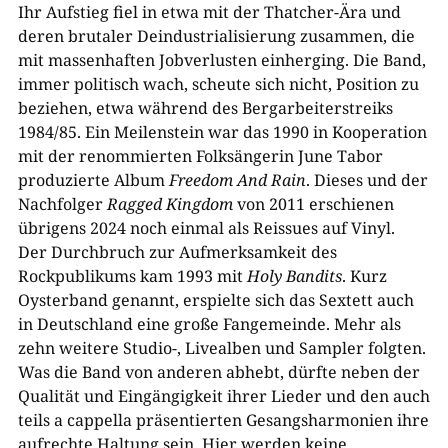
Ihr Aufstieg fiel in etwa mit der Thatcher-Ära und
deren brutaler Deindustrialisierung zusammen, die
mit massenhaften Jobverlusten einherging. Die Band,
immer politisch wach, scheute sich nicht, Position zu
beziehen, etwa während des Bergarbeiterstreiks
1984/85. Ein Meilenstein war das 1990 in Kooperation
mit der renommierten Folksängerin June Tabor
produzierte Album
Freedom And Rain
. Dieses und der
Nachfolger
Ragged Kingdom
von 2011 erschienen
übrigens 2024 noch einmal als Reissues auf Vinyl.
Der Durchbruch zur Aufmerksamkeit des
Rockpublikums kam 1993 mit
Holy Bandits
. Kurz
Oysterband genannt, erspielte sich das Sextett auch
in Deutschland eine große Fangemeinde. Mehr als
zehn weitere Studio-, Livealben und Sampler folgten.
Was die Band von anderen abhebt, dürfte neben der
Qualität und Eingängigkeit ihrer Lieder und den auch
teils a cappella präsentierten Gesangsharmonien ihre
aufrechte Haltung sein. Hier werden keine