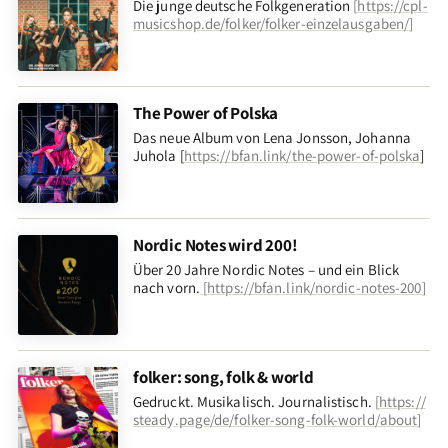
Die junge deutsche Folkgeneration
[
https://cpl-
musicshop.de/folker/folker-einzelausgaben/
]
The Power of Polska
Das neue Album von Lena Jonsson, Johanna
Juhola [
https://bfan.link/the-power-of-polska
]
Nordic Notes wird 200!
Über 20 Jahre Nordic Notes – und ein Blick
nach vorn
.
[
https://bfan.link/nordic-notes-200
]
folker: song, folk & world
Gedruckt. Musikalisch. Journalistisch.
[
https://
steady.page/de/folker-song-folk-world/about
]