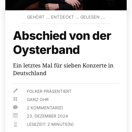
GEHÖRT … ENTDECKT … GELESEN ...
Abschied von der
Oysterband
Ein letztes Mal für sieben Konzerte in
Deutschland

FOLKER PRÄSENTIERT

GANZ OHR

2 KOMMENTAR(E)

23. DEZEMBER 2024
LESEZEIT:
2
MINUTE(N)
