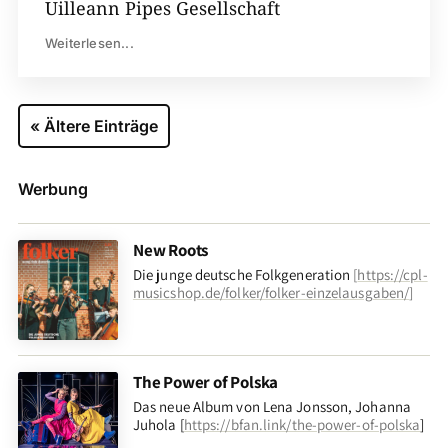
Uilleann Pipes Gesellschaft
Weiterlesen...
« Ältere Einträge
Werbung
New Roots
Die junge deutsche Folkgeneration
[
https://cpl-
musicshop.de/folker/folker-einzelausgaben/
]
The Power of Polska
Das neue Album von Lena Jonsson, Johanna
Juhola [
https://bfan.link/the-power-of-polska
]