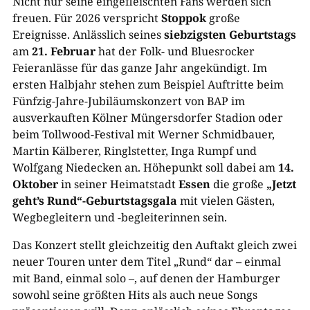
Nicht nur seine eingefleischten Fans werden sich
freuen. Für 2026 verspricht
Stoppok
große
Ereignisse. Anlässlich seines
siebzigsten Geburtstags
am
21. Februar
hat der Folk- und Bluesrocker
Feieranlässe für das ganze Jahr angekündigt. Im
ersten Halbjahr stehen zum Beispiel Auftritte beim
Fünfzig-Jahre-Jubiläumskonzert von BAP im
ausverkauften Kölner Müngersdorfer Stadion oder
beim Tollwood-Festival mit Werner Schmidbauer,
Martin Kälberer, Ringlstetter, Inga Rumpf und
Wolfgang Niedecken an. Höhepunkt soll dabei am
14.
Oktober
in seiner Heimatstadt
Essen
die große
„Jetzt
geht’s Rund“-Geburtstagsgala
mit vielen Gästen,
Wegbegleitern und -begleiterinnen sein.
Das Konzert stellt gleichzeitig den Auftakt gleich zwei
neuer Touren unter dem Titel „Rund“ dar – einmal
mit Band, einmal solo –, auf denen der Hamburger
sowohl seine größten Hits als auch neue Songs