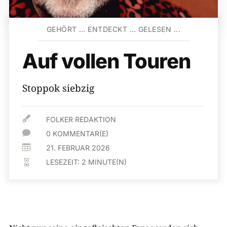
GEHÖRT … ENTDECKT … GELESEN ...
Auf vollen Touren
Stoppok siebzig

FOLKER REDAKTION

0 KOMMENTAR(E)

21. FEBRUAR 2026
LESEZEIT:
2
MINUTE(N)
